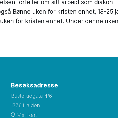
elsen forteller om sitt arbeid som diakon 
gså Bønne uken for kristen enhet, 18-25 j
ken for kristen enhet. Under denne uken s
Besøksadresse
Busterudgata 4/6
1776 Halden
Vis i kart