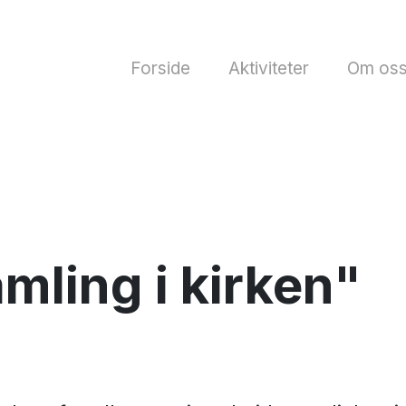
Forside
Aktiviteter
Om os
mling i kirken"