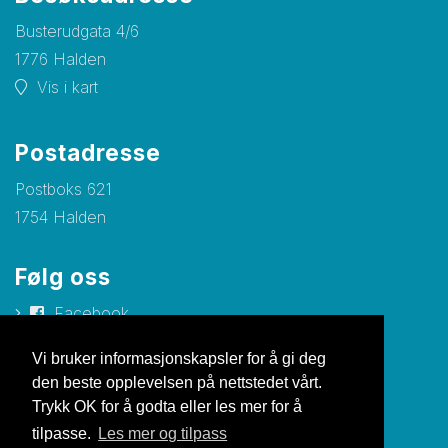
Busterudgata 4/6
1776 Halden
Vis i kart
Postadresse
Postboks 621
1754 Halden
Følg oss
Facebook
Instagram
Vi bruker informasjonskapsler for å gi deg
den beste opplevelsen på nettstedet vårt.
Trykk OK for å godta eller les mer for å
tilpasse.
Les mer og tilpass