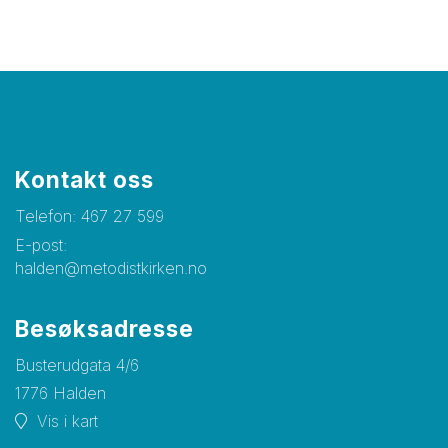
Kontakt oss
Telefon:
467 27 599
E-post:
halden@metodistkirken.no
Besøksadresse
Busterudgata 4/6
1776 Halden
Vis i kart