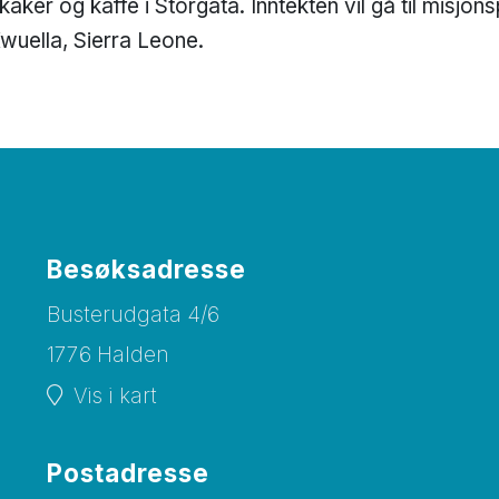
kaker og kaffe i Storgata. Inntekten vil gå til misj
Kwuella, Sierra Leone.
Besøksadresse
Busterudgata 4/6
1776 Halden
Vis i kart
Postadresse