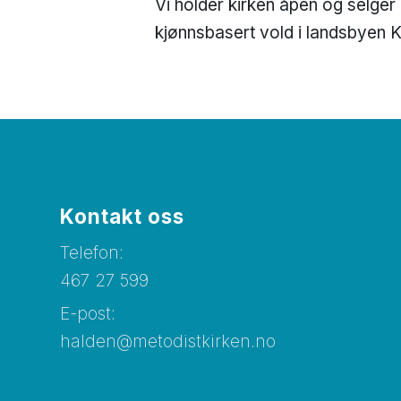
Vi holder kirken åpen og selger 
kjønnsbasert vold i landsbyen 
Kontakt oss
Telefon:
467 27 599
E-post:
halden@metodistkirken.no