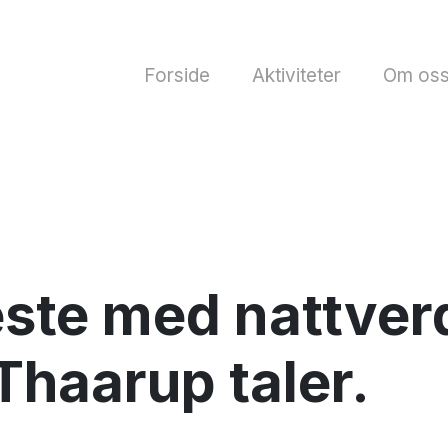
Forside
Aktiviteter
Om os
ste med nattverd
Thaarup taler.