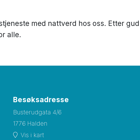
stjeneste med nattverd hos oss. Etter gud
r alle.
Besøksadresse
Busterudgata 4/6
1776 Halden
Vis i kart