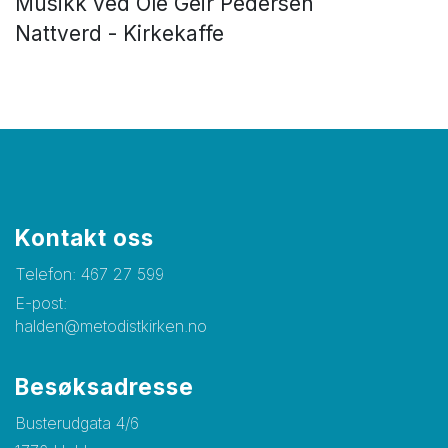
Musikk ved Ole Geir Pedersen
Nattverd - Kirkekaffe
Kontakt oss
Telefon:
467 27 599
E-post:
halden@metodistkirken.no
Besøksadresse
Busterudgata 4/6