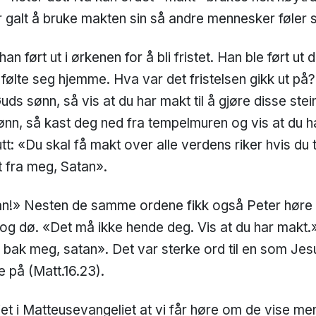
 galt å bruke makten sin så andre mennesker føler 
han ført ut i ørkenen for å bli fristet. Han ble ført 
følte seg hjemme. Hva var det fristelsen gikk ut på?
ds sønn, så vis at du har makt til å gjøre disse stein
nn, så kast deg ned fra tempelmuren og vis at du ha
utt: «Du skal få makt over alle verdens riker hvis du
t fra meg, Satan».
an!» Nesten de samme ordene fikk også Peter høre 
e og dø. «Det må ikke hende deg. Vis at du har makt
ik bak meg, satan». Det var sterke ord til en som Jes
e på (Matt.16.23).
liet i Matteusevangeliet at vi får høre om de vise 