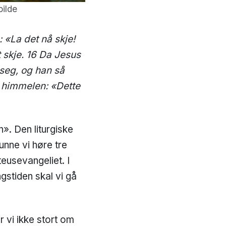
bilde
 «La det nå skje!
t skje. 16 Da Jesus
 seg, og han så
 himmelen: «Dette
». Den liturgiske
kunne vi høre tre
eusevangeliet. I
ngstiden skal vi gå
 vi ikke stort om