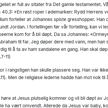
iet er full av sitater fra Det gamle testamentet. Vår
 40.3: «En røst roper i ødemarken: Rydd Herrens vei
lium forteller at Johannes spiste gresshopper. Han d
dt Jordan. I fortellingen før vår fortelling, kan vi 
keerne kom for å bli døpt. Da sa Johannes: «Ormeyng
r Abraham til far. Jeg døper dere med vann, men ha
rdig til å ta av ham sandalene en gang. Han skal dø
.7-11)
r i rangstigen han skulle plassere seg. Han var ikke 
11). Men de religiøse lederne hadde han mot nok til å
 vi høre at Jesus plutselig kommer og vil bli døpt av
ulle ha vært omvendt. Allerede da Jesus var baby, 