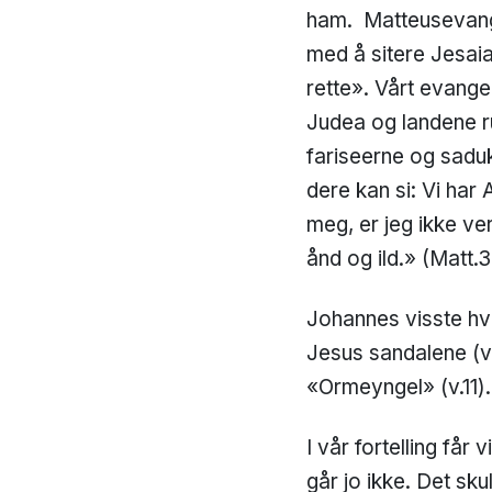
ham. Matteusevangel
med å sitere Jesaia
rette». Vårt evange
Judea og landene run
fariseerne og sadu
dere kan si: Vi ha
meg, er jeg ikke ve
ånd og ild.» (Matt.3
Johannes visste hvo
Jesus sandalene (v.
«Ormeyngel» (v.11).
I vår fortelling får
går jo ikke. Det sk