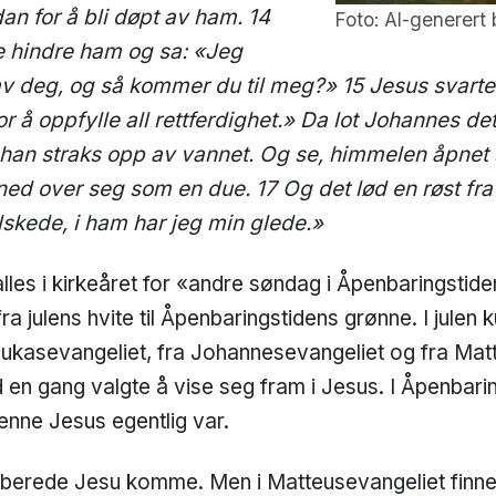
n for å bli døpt av ham. 14
Foto: AI-generert 
e hindre ham og sa: «Jeg
av deg, og så kommer du til meg?» 15 Jesus svarte:
or å oppfylle all rettferdighet.» Da lot Johannes de
eg han straks opp av vannet. Og se, himmelen åpnet
d over seg som en due. 17 Og det lød en røst fra
lskede, i ham har jeg min glede.»
es i kirkeåret for «andre søndag i Åpenbaringstiden
 fra julens hvite til Åpenbaringstidens grønne. I julen 
 Lukasevangeliet, fra Johannesevangeliet og fra Matt
ud en gang valgte å vise seg fram i Jesus. I Åpenbari
denne Jesus egentlig var.
rberede Jesu komme. Men i Matteusevangeliet finner