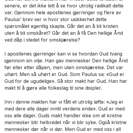
senere, er det ikke lett å se hvor utrolig radikalt dette
var. Gjennom hele apostlenes gjerninger og flere av
Paulus’ brev ser vi hvor stor usikkerhet dette
spørsmålet egentlig skapte. Går det an å bli kristen
uten å bli omskåret? Går det an å få Den hellige Ånd
ved dåp i stedet for omskjærelse?
I apostlenes gjerninger kan vi se hvordan Gud tvang
igjennom sin vilje. Han gav mennesker Den hellige Ånd
før eller etter dåpen, men uten omskjærelse. Det var
uhørt. Men så uhørt er Gud. Som Paulus sa: «Gud er
Gud for de ugudelige». Så stor makt har Gud. Han har
makt til å gjøre alle folkeslag til sine disipler.
Inn i denne makten har vi fått et utrolig løfte: «Jeg er
med dere alle dager inntil verdens ende». Gud er med
oss alle dager. Guds makt handler ikke om at kristne
mennesker blir helbredet når vi blir syke. Også kristne
mennesker dør når vi dør. Men Gud er med oss i all