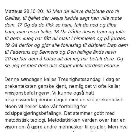
Matteus 28,16-20:
16 Men de elleve disiplene dro til
Galilea, til fjellet der Jesus hadde sagt han ville møte
dem. 17 Og da de fikk se ham, falt de ned og tilba
ham; men noen tvilte. 18 Da trådte Jesus fram og talte
til dem: «Jeg har fått all makt i himmelen og på jorden.
19 Gå derfor og gjør alle folkeslag til disipler: Døp dem
til Faderens og Sønnens og Den hellige ånds navn
20 og lær dem å holde alt det jeg har befalt dere. Og
se, jeg er med dere alle dager inntil verdens ende.»
Denne søndagen kalles Treenighetssøndag. I dag er
prekenteksten ganske kjent, nemlig det vi ofte kaller
«misjonsbefalingen». Vi kunne også hatt
misjonssøndag denne dagen med en slik prekentekst.
Noen vil heller kalle vår fortelling for
«disippelgjøringsbefaling». Det stemmer godt med
metodistisk teologi. Metodistkirken verden over har en
visjon om å gjøre andre mennesker til disipler. Men hva