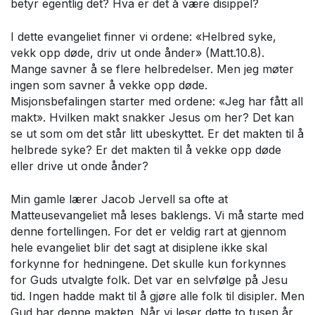
betyr egentlig det? Hva er det å være disippel?
I dette evangeliet finner vi ordene: «Helbred syke,
vekk opp døde, driv ut onde ånder» (Matt.10.8).
Mange savner å se flere helbredelser. Men jeg møter
ingen som savner å vekke opp døde.
Misjonsbefalingen starter med ordene: «Jeg har fått all
makt». Hvilken makt snakker Jesus om her? Det kan
se ut som om det står litt ubeskyttet. Er det makten til å
helbrede syke? Er det makten til å vekke opp døde
eller drive ut onde ånder?
Min gamle lærer Jacob Jervell sa ofte at
Matteusevangeliet må leses baklengs. Vi må starte med
denne fortellingen. For det er veldig rart at gjennom
hele evangeliet blir det sagt at disiplene ikke skal
forkynne for hedningene. Det skulle kun forkynnes
for Guds utvalgte folk. Det var en selvfølge på Jesu
tid. Ingen hadde makt til å gjøre alle folk til disipler. Men
Gud har denne makten. Når vi leser dette to tusen år