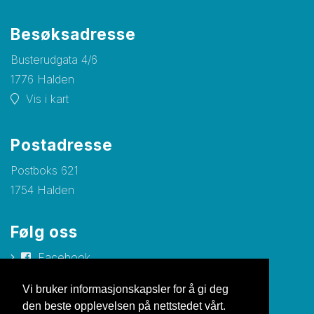
Besøksadresse
Busterudgata 4/6
1776 Halden
Vis i kart
Postadresse
Postboks 621
1754 Halden
Følg oss
Facebook
Instagram
Vi bruker informasjonskapsler for å gi deg
den beste opplevelsen på nettstedet vårt.