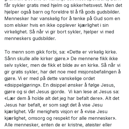
får sykler gratis med hjelm og sikkerhetsvest. Men det
hjelper også barn og foreldre til å få gods gudsbilder.
Mennesker har vanskelig for å tenke på Gud som en
som elsker hvis en ikke opplever kjærlighet i sin
virkelighet. Så når vi gir bort sykler, hjelper vi med
menneskers gudsbilder.
To menn som gikk forbi, sa: «Dette er virkelig kirke.
Sånn skulle alle kirker gjøre.» De mennene fikk ikke
selv sykler, men de fikk et bilde av en kirke. Så når vi
gir gratis sykler, har det noe med misjonsbefalingen å
gjøre. Vi er med på dette vanskelige ordet
«disippelgjøring». En disippel ønsker å følge Jesus,
gjøre og si det Jesus gjorde. Vi kan lese at Jesus sa:
«Lær dem å holde alt det jeg har befalt dere». Alt det
Jesus har befalt, er som sagt det å vise Jesu
kjærlighet. Vår menighets visjon er å «vise Jesu
kjærlighet, omsorg og respekt for alle mennesker».
Alle mennesker, enten de er kristne, ateister eller