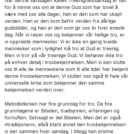
Når denne søndagen kalles Treenighetssøndag er det
for å minne oss om at denne Gud som har lovet å
være med oss alle dager, han er den som har skapt
verden. Han er den som befrir verden fra dårlige
gudsbilder, og han er den som gir oss liv hver eneste
dag. Når vi reiser oss og bekjenner vår hellige tro, er
vi oppreiste mennesker. Vi er ikke en gjeng kuede
mennesker som i lydighet må tro at Gud er treenig.
Men vi tror på vår treenige Gud. Vi behøver ikke tro
på enhver detalj i trosbekjennelsen. Men vi kan slutte
oss til alle de menneskene som til alle tider har bekjent
denne trosbekjennelsen. Vi slutter oss også til hele vår
universelle kirke som bekjenner den samme
bekjennelsen verden over.
Metodistkirken har fire grunnlag for tro. De fire
grunnlagene er Bibelen, tradisjonen, erfaringen og
fornuften. Selvsagt er det Bibelen. Men det er også
«tradisjonen», altså blant annet den trosbekjennelsen
vi sier sammen hver søndag. I tillegg kan kristne