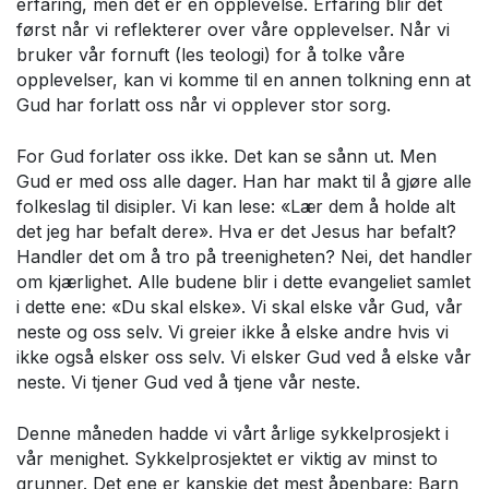
erfaring, men det er en opplevelse. Erfaring blir det
først når vi reflekterer over våre opplevelser. Når vi
bruker vår fornuft (les teologi) for å tolke våre
opplevelser, kan vi komme til en annen tolkning enn at
Gud har forlatt oss når vi opplever stor sorg.
For Gud forlater oss ikke. Det kan se sånn ut. Men
Gud er med oss alle dager. Han har makt til å gjøre alle
folkeslag til disipler. Vi kan lese: «Lær dem å holde alt
det jeg har befalt dere». Hva er det Jesus har befalt?
Handler det om å tro på treenigheten? Nei, det handler
om kjærlighet. Alle budene blir i dette evangeliet samlet
i dette ene: «Du skal elske». Vi skal elske vår Gud, vår
neste og oss selv. Vi greier ikke å elske andre hvis vi
ikke også elsker oss selv. Vi elsker Gud ved å elske vår
neste. Vi tjener Gud ved å tjene vår neste.
Denne måneden hadde vi vårt årlige sykkelprosjekt i
vår menighet. Sykkelprosjektet er viktig av minst to
grunner. Det ene er kanskje det mest åpenbare; Barn