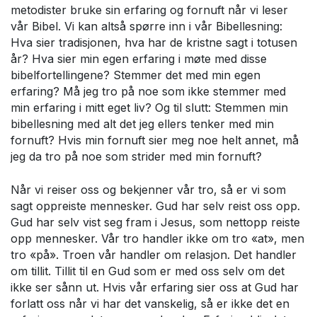
metodister bruke sin erfaring og fornuft når vi leser
vår Bibel. Vi kan altså spørre inn i vår Bibellesning:
Hva sier tradisjonen, hva har de kristne sagt i totusen
år? Hva sier min egen erfaring i møte med disse
bibelfortellingene? Stemmer det med min egen
erfaring? Må jeg tro på noe som ikke stemmer med
min erfaring i mitt eget liv? Og til slutt: Stemmen min
bibellesning med alt det jeg ellers tenker med min
fornuft? Hvis min fornuft sier meg noe helt annet, må
jeg da tro på noe som strider med min fornuft?
Når vi reiser oss og bekjenner vår tro, så er vi som
sagt oppreiste mennesker. Gud har selv reist oss opp.
Gud har selv vist seg fram i Jesus, som nettopp reiste
opp mennesker. Vår tro handler ikke om tro «at», men
tro «på». Troen vår handler om relasjon. Det handler
om tillit. Tillit til en Gud som er med oss selv om det
ikke ser sånn ut. Hvis vår erfaring sier oss at Gud har
forlatt oss når vi har det vanskelig, så er ikke det en