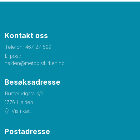
Kontakt oss
Telefon:
467 27 599
E-post:
halden@metodistkirken.no
Besøksadresse
Busterudgata 4/6
1776 Halden
Vis i kart
Postadresse