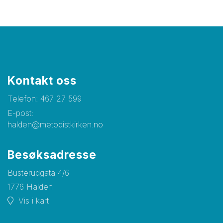
Kontakt oss
Telefon:
467 27 599
E-post:
halden@metodistkirken.no
Besøksadresse
Busterudgata 4/6
1776 Halden
Vis i kart