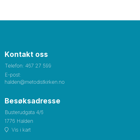
Kontakt oss
Telefon:
467 27 599
E-post:
halden@metodistkirken.no
Besøksadresse
Busterudgata 4/6
1776 Halden
Vis i kart