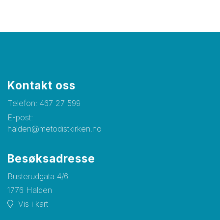
Kontakt oss
Telefon:
467 27 599
E-post:
halden@metodistkirken.no
Besøksadresse
Busterudgata 4/6
1776 Halden
Vis i kart