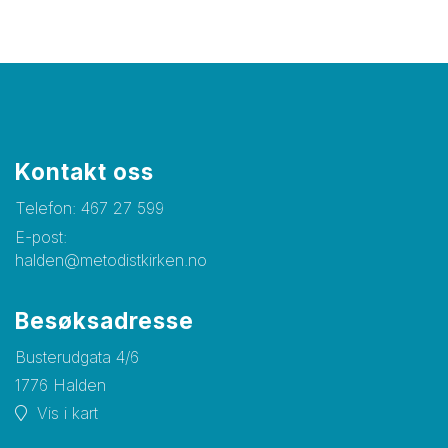
Kontakt oss
Telefon:
467 27 599
E-post:
halden@metodistkirken.no
Besøksadresse
Busterudgata 4/6
1776 Halden
Vis i kart